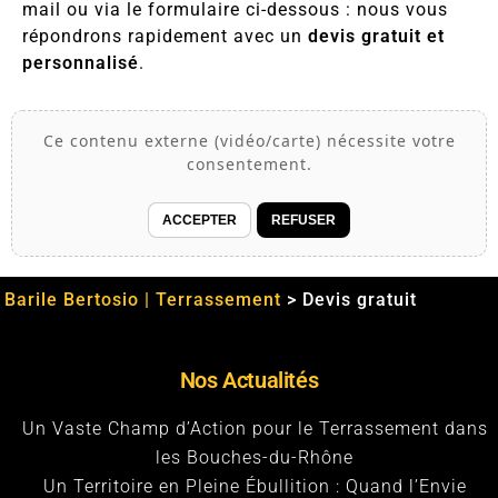
mail ou via le formulaire ci-dessous : nous vous
répondrons rapidement avec un
devis gratuit et
personnalisé
.
Ce contenu externe (vidéo/carte) nécessite votre
consentement.
ACCEPTER
REFUSER
Barile Bertosio | Terrassement
>
Devis gratuit
Nos Actualités
Un Vaste Champ d’Action pour le Terrassement dans
les Bouches-du-Rhône
Un Territoire en Pleine Ébullition : Quand l’Envie