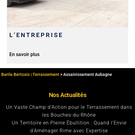
L’ENTREPRISE
En savoir plus
Barile Bertosio | Terrassement
>
Assainissement Aubagne
Nos Actualités
Un Vaste Champ d’Action pour le Terrassement dans
les Bouches-du-Rhône
Un Territoire en Pleine Ébullition : Quand l’Envie
d’Aménager Rime avec Expertise