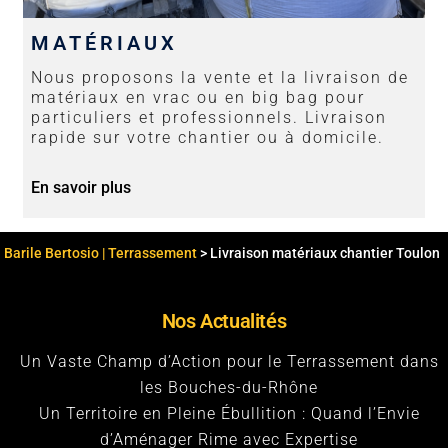
MATÉRIAUX
Nous proposons la vente et la livraison de
matériaux en vrac ou en big bag pour
particuliers et professionnels. Livraison
rapide sur votre chantier ou à domicile.
En savoir plus
Barile Bertosio | Terrassement
>
Livraison matériaux chantier Toulon
Nos Actualités
Un Vaste Champ d’Action pour le Terrassement dans
les Bouches-du-Rhône
Un Territoire en Pleine Ébullition : Quand l’Envie
d’Aménager Rime avec Expertise