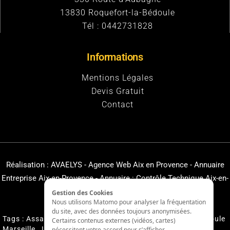
13830
Roquefort-la-Bédoule
Tél :
0442731828
Informations
Mentions Légales
Devis Gratuit
Contact
Réalisation :
AVAELYS - Agence Web Aix en Provence
-
Annuaire
Entreprise Aix-en-Provence
-
Annuaire : Contrôle Technique Aix-en-
Provence
Gestion des Cookies
Nous utilisons Matomo pour analyser la fréquentation
du site, avec des données toujours anonymisées.
Tags :
Assainissement Carnoux
,
Création de Terrain de boule
Certains contenus externes (vidéos, cartes)
Marseille
,
Livraison gravier Cassis
,
Livraison matériaux
nécessitent votre accord pour s’afficher.